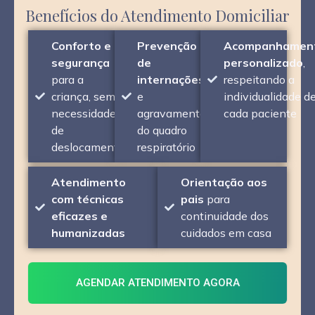
Benefícios do Atendimento Domiciliar
Conforto e
Prevenção
Acompanhamen
segurança
de
personalizado
,
para a
internações
respeitando a
criança, sem
e
individualidade d
necessidade
agravamento
cada paciente
de
do quadro
deslocamento
respiratório
Atendimento
Orientação aos
com técnicas
pais
para
eficazes e
continuidade dos
humanizadas
cuidados em casa
AGENDAR ATENDIMENTO AGORA