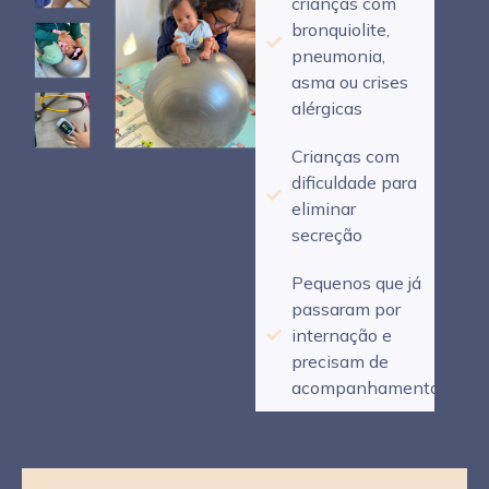
crianças com
bronquiolite,
pneumonia,
asma ou crises
alérgicas
Crianças com
dificuldade para
eliminar
secreção
Pequenos que já
passaram por
internação e
precisam de
acompanhamento