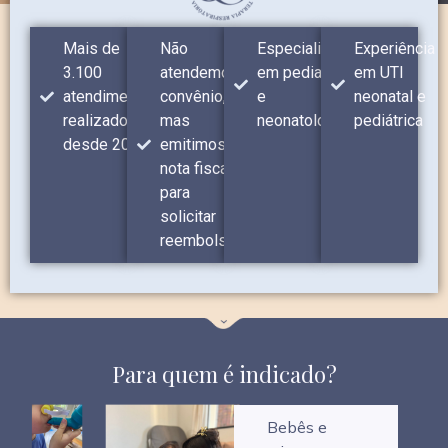
Mais de
Não
Especialista
Experiência
3.100
atendemos
em pediatria
em UTI
atendimentos
convênio,
e
neonatal e
realizados
mas
neonatologia
pediátrica
desde 2015
emitimos
nota fiscal
para
solicitar
reembolso
Para quem é indicado?
Bebês e